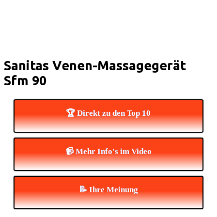
Sanitas Venen-Massagegerät
Sfm 90
🏆 Direkt zu den Top 10
📹 Mehr Info's im Video
📝 Ihre Meinung