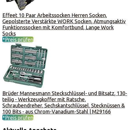
Effeet 10 Paar Arbeitssocken Herren Socken,
Gepolsterte Verstärkte WORK Socken, Atmungsaktiv
Funktionssocken mit Komfortbund, Lange Work
Socks
*Preis prüfen
Brüder Mannesmann Steckschlüssel- und Bitsatz, 130-
teilig - Werkzeugkoffer mit Ratsche,
Schraubendreher, Sechskantschlüssel, Stecknüssen &
100 Bits - aus Chrom-Vanadium-Stahl | M29166
*Preis prüfen