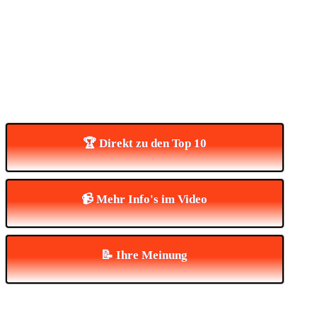
🏆 Direkt zu den Top 10
📹 Mehr Info's im Video
📝 Ihre Meinung