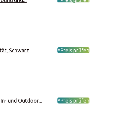
Sound und...
*Preis prüfen
tät, Schwarz
*Preis prüfen
n- und Outdoor...
*Preis prüfen