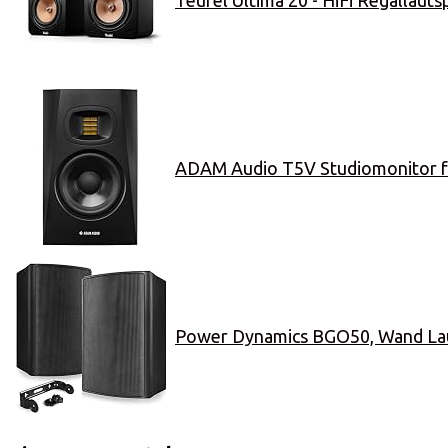
Teufel Ultima 20 - HiFi Regallauts
ADAM Audio T5V Studiomonitor fü
Power Dynamics BGO50, Wand Laut