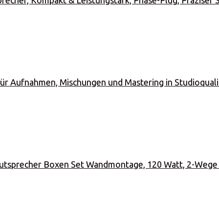
precher, Kompakt & Leistungstark, Phase-Plug, Präziser 
r Aufnahmen, Mischungen und Mastering in Studioquali
sprecher Boxen Set Wandmontage, 120 Watt, 2-Wege I