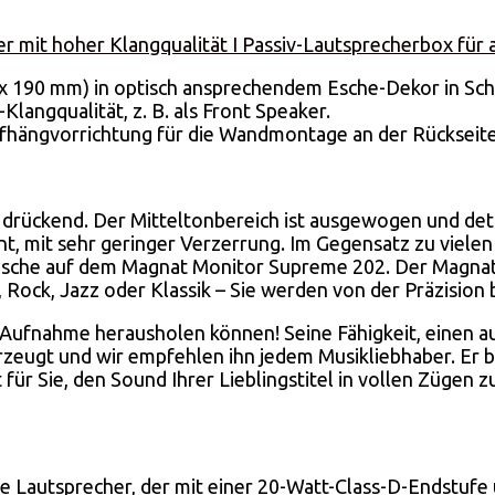
r mit hoher Klangqualität I Passiv-Lautsprecherbox für
190 mm) in optisch ansprechendem Esche-Dekor in Schw
Klangqualität, z. B. als Front Speaker.
hängvorrichtung für die Wandmontage an der Rückseit
r drückend. Der Mitteltonbereich ist ausgewogen und deta
nt, mit sehr geringer Verzerrung. Im Gegensatz zu vielen
sche auf dem Magnat Monitor Supreme 202. Der Magnat 
Rock, Jazz oder Klassik – Sie werden von der Präzision b
 Aufnahme herausholen können! Seine Fähigkeit, einen aut
zeugt und wir empfehlen ihn jedem Musikliebhaber. Er b
 für Sie, den Sound Ihrer Lieblingstitel in vollen Zügen 
e Lautsprecher, der mit einer 20-Watt-Class-D-Endstufe