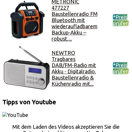
METRONIC
477227
Baustellenradio FM
*Preis
Bluetooth mit
prüfen
wiederaufladbarem
Backup-Akku –
robust,...
NEWTRO
Tragbares
DAB/FM-Radio mit
*Preis
Akku - Digitalradio,
prüfen
Baustellenradio &
Küchenradio mit...
Tipps von Youtube
Mit dem Laden des Videos akzeptieren Sie die