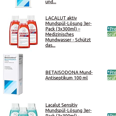
und...
LACALUT aktiv
Mundspül-Lösung 3er-
Pack (3x300ml) –
*Pre
Medizinisches
prü
Mundwasser - Schützt
das...
BETAISODONA Mund-
*Pre
Antiseptikum 100 ml
prü
Lacalut Sensitiv
Mundspül-Lösung 3er-
Pack (3x300ml) -
*Pre