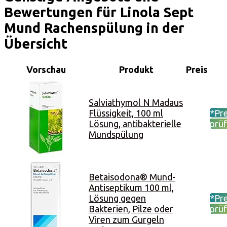
Bewertungen für Linola Sept
Mund Rachenspülung in der
Übersicht
Vorschau
Produkt
Preis
Salviathymol N Madaus
Flüssigkeit, 100 ml
*Pre
Lösung, antibakterielle
prü
Mundspülung
Betaisodona® Mund-
Antiseptikum 100 ml,
Lösung gegen
*Pre
Bakterien, Pilze oder
prü
Viren zum Gurgeln