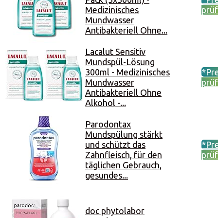
Medizinisches
prü
Mundwasser
Antibakteriell Ohne...
Lacalut Sensitiv
Mundspül-Lösung
300ml - Medizinisches
*Pre
Mundwasser
prü
Antibakteriell Ohne
Alkohol -...
Parodontax
Mundspülung stärkt
und schützt das
*Pre
Zahnfleisch, für den
prü
täglichen Gebrauch,
gesundes...
doc phytolabor