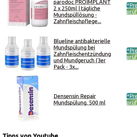
parodoc PROIMPLANT
*Pre
2 x 250ml | tägliche
prü
Mundspüllösung -
Zahnfleischpflege...
Blueline antibakterielle
Mundspülung bei
*Pre
Zahnfleischentzündung
prü
und Mundgeruch (3er
Pack - 3x...
Densensin Repair
*Pre
Mundspülung, 500 ml
prü
Tipps von Youtube