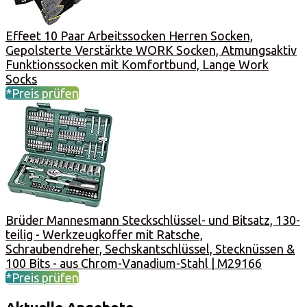
Effeet 10 Paar Arbeitssocken Herren Socken,
Gepolsterte Verstärkte WORK Socken, Atmungsaktiv
Funktionssocken mit Komfortbund, Lange Work
Socks
*Preis prüfen
Brüder Mannesmann Steckschlüssel- und Bitsatz, 130-
teilig - Werkzeugkoffer mit Ratsche,
Schraubendreher, Sechskantschlüssel, Stecknüssen &
100 Bits - aus Chrom-Vanadium-Stahl | M29166
*Preis prüfen