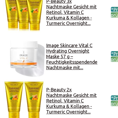
P-Beauty 3x
Nachtmaske Gesicht mit
*Pr
Retinol, Vitamin C
prü
Kurkuma & Kollagen -
Turmeric Overnight...
Image Skincare Vital C
Hydrating Overnight
*Pr
Maske 57 g –
prü
Feuchtigkeitsspendende
Nachtmaske mit...
P-Beauty 2x
Nachtmaske Gesicht mit
*Pr
Retinol, Vitamin C
prü
Kurkuma & Kollagen -
Turmeric Overnight...