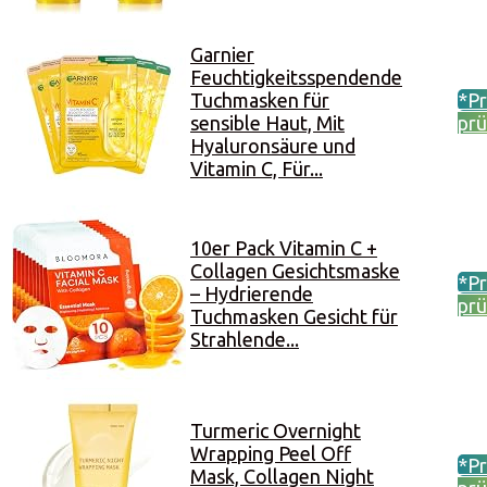
Garnier
Feuchtigkeitsspendende
Tuchmasken für
*Pr
sensible Haut, Mit
prü
Hyaluronsäure und
Vitamin C, Für...
10er Pack Vitamin C +
Collagen Gesichtsmaske
*Pr
– Hydrierende
prü
Tuchmasken Gesicht für
Strahlende...
Turmeric Overnight
Wrapping Peel Off
*Pr
Mask, Collagen Night