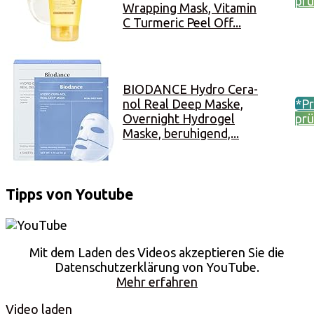
prü
Wrapping Mask, Vitamin
C Turmeric Peel Off...
BIODANCE Hydro Cera-
nol Real Deep Maske,
*Pr
Overnight Hydrogel
prü
Maske, beruhigend,...
Tipps von Youtube
Mit dem Laden des Videos akzeptieren Sie die
Datenschutzerklärung von YouTube.
Mehr erfahren
Video laden