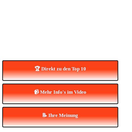
🏆 Direkt zu den Top 10
📹 Mehr Info's im Video
📝 Ihre Meinung