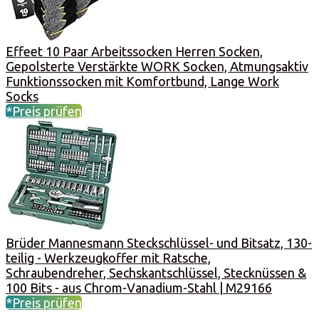
Effeet 10 Paar Arbeitssocken Herren Socken,
Gepolsterte Verstärkte WORK Socken, Atmungsaktiv
Funktionssocken mit Komfortbund, Lange Work
Socks
*Preis prüfen
Brüder Mannesmann Steckschlüssel- und Bitsatz, 130-
teilig - Werkzeugkoffer mit Ratsche,
Schraubendreher, Sechskantschlüssel, Stecknüssen &
100 Bits - aus Chrom-Vanadium-Stahl | M29166
*Preis prüfen