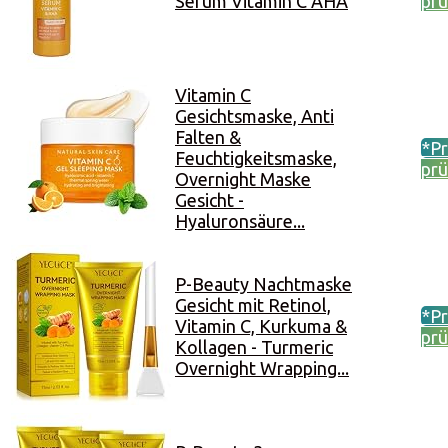
Serum Vitamin C AHA
prü
Vitamin C
Gesichtsmaske, Anti
Falten &
*Pr
Feuchtigkeitsmaske,
prü
Overnight Maske
Gesicht -
Hyaluronsäure...
P-Beauty Nachtmaske
Gesicht mit Retinol,
*Pr
Vitamin C, Kurkuma &
prü
Kollagen - Turmeric
Overnight Wrapping...