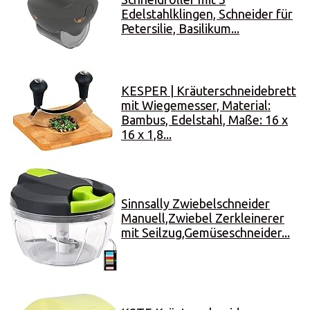
Edelstahlklingen, Schneider für
Petersilie, Basilikum...
KESPER | Kräuterschneidebrett
mit Wiegemesser, Material:
Bambus, Edelstahl, Maße: 16 x
16 x 1,8...
Sinnsally Zwiebelschneider
Manuell,Zwiebel Zerkleinerer
mit Seilzug,Gemüseschneider...