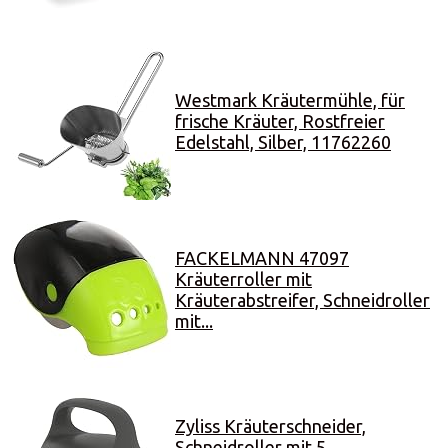
Westmark Kräutermühle, für
frische Kräuter, Rostfreier
Edelstahl, Silber, 11762260
FACKELMANN 47097
Kräuterroller mit
Kräuterabstreifer, Schneidroller
mit...
Zyliss Kräuterschneider,
Schneidroller mit 5