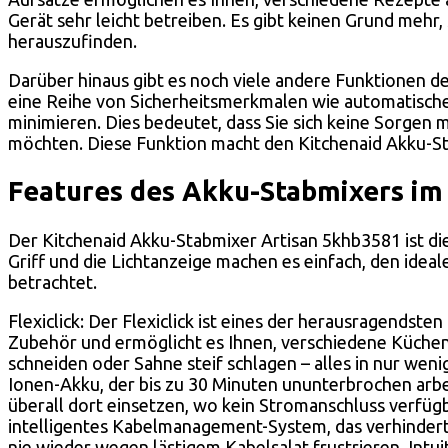
Gerät sehr leicht betreiben. Es gibt keinen Grund mehr
herauszufinden.
Darüber hinaus gibt es noch viele andere Funktionen de
eine Reihe von Sicherheitsmerkmalen wie automatische
minimieren. Dies bedeutet, dass Sie sich keine Sorgen
möchten. Diese Funktion macht den Kitchenaid Akku-St
Features des Akku-Stabmixers im 
Der Kitchenaid Akku-Stabmixer Artisan 5khb3581 ist di
Griff und die Lichtanzeige machen es einfach, den ide
betrachtet.
Flexiclick: Der Flexiclick ist eines der herausragends
Zubehör und ermöglicht es Ihnen, verschiedene Küchena
schneiden oder Sahne steif schlagen – alles in nur wen
Ionen-Akku, der bis zu 30 Minuten ununterbrochen arb
überall dort einsetzen, wo kein Stromanschluss verfügba
intelligentes Kabelmanagement-System, das verhindert,
nie wieder wegen lästigem Kabelsalat frustrieren. Intui