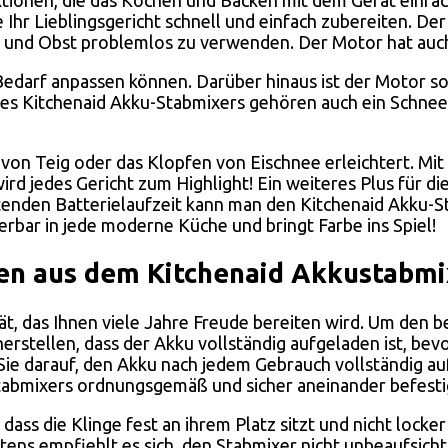
hr Lieblingsgericht schnell und einfach zubereiten. Der
und Obst problemlos zu verwenden. Der Motor hat auch i
h Bedarf anpassen können. Darüber hinaus ist der Motor s
es Kitchenaid Akku-Stabmixers gehören auch ein Schnee
ung von Teig oder das Klopfen von Eischnee erleichtert. 
rd jedes Gericht zum Highlight! Ein weiteres Plus für die
nden Batterielaufzeit kann man den Kitchenaid Akku-St
bar in jede moderne Küche und bringt Farbe ins Spiel!
n aus dem Kitchenaid Akkustabmi
ät, das Ihnen viele Jahre Freude bereiten wird. Um den 
cherstellen, dass der Akku vollständig aufgeladen ist, be
 darauf, den Akku nach jedem Gebrauch vollständig aufzu
 Stabmixers ordnungsgemäß und sicher aneinander befestig
, dass die Klinge fest an ihrem Platz sitzt und nicht loc
ttens empfiehlt es sich, den Stabmixer nicht unbeaufsicht