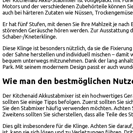
Motors und der verschiedenen Zubehörteile können Sie I
auch bei härteren Zutaten wie Nüssen, Trockengemüse 
Er hat fünf Stufen, mit denen Sie Ihre Mahlzeit je nac
störenden Geräusche hören werden. Zur Ausstattung d
Schaber-/Kneterklinge.
Diese Klinge ist besonders nützlich, da sie die Fixier
oder Sahne herstellen und individuell mischen – damit wi
bequem unterwegs mitzunehmen. Dank der lang anhalte
Park. Mit seinem modernem Design passt er auch wunder
Wie man den bestmöglichen Nutze
Der Kitchenaid Akkustabmixer ist ein hochwertiges Ger
sollten Sie einige Tipps befolgen. Zuerst sollten Sie si
Sie den Stabmixer häufig verwenden möchten. Achten Sie
Zweitens sollten Sie sicherstellen, dass alle Teile des
Dies gilt insbesondere für die Klinge. Achten Sie darauf
ist, kann sie sich lösen und zu Verletzungen führen. Dri