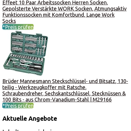
Effeet 10 Paar Arbeitssocken Herren Socken,
Gepolsterte Verstärkte WORK Socken, Atmungsaktiv
Funktionssocken mit Komfortbund, Lange Work
Socks
*Preis prüfen
Brüder Mannesmann Steckschlüssel- und Bitsatz, 130-
teilig - Werkzeugkoffer mit Ratsche,
Schraubendreher, Sechskantschlüssel, Stecknüssen &
100 Bits - aus Chrom-Vanadium-Stahl | M29166
*Preis prüfen
Aktuelle Angebote