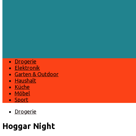
Drogerie
Elektronik
Garten & Outdoor
Haushalt
Küche
Möbel
Sport
Drogerie
Hoggar Night