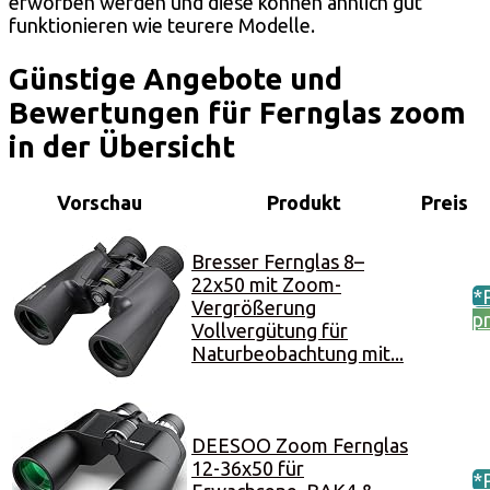
erworben werden und diese können ähnlich gut
funktionieren wie teurere Modelle.
Günstige Angebote und
Bewertungen für Fernglas zoom
in der Übersicht
Vorschau
Produkt
Preis
Bresser Fernglas 8–
22x50 mit Zoom-
*
Vergrößerung
p
Vollvergütung für
Naturbeobachtung mit...
DEESOO Zoom Fernglas
12-36x50 für
*