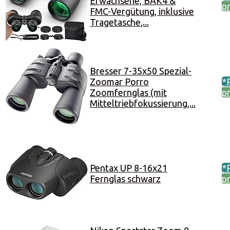
Erwachsene, BAK4 &
p
FMC-Vergütung, inklusive
Tragetasche,...
Bresser 7-35x50 Spezial-
Zoomar Porro
*
Zoomfernglas (mit
p
Mitteltriebfokussierung,...
Pentax UP 8-16x21
*
Fernglas schwarz
p