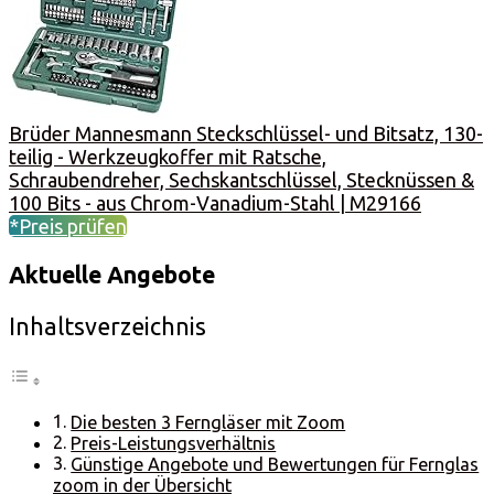
Brüder Mannesmann Steckschlüssel- und Bitsatz, 130-
teilig - Werkzeugkoffer mit Ratsche,
Schraubendreher, Sechskantschlüssel, Stecknüssen &
100 Bits - aus Chrom-Vanadium-Stahl | M29166
*Preis prüfen
Aktuelle Angebote
Inhaltsverzeichnis
Die besten 3 Ferngläser mit Zoom
Preis-Leistungsverhältnis
Günstige Angebote und Bewertungen für Fernglas
zoom in der Übersicht