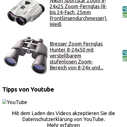
Nikon Sportstar Zoom 8-
24x25 Zoom-Fernglas (8-
*
bis 24-Fach, 25mm
p
Frontlinsendurchmesser),
Weiß
Bresser Zoom Fernglas
Hunter 8-24x50 mit
*
verstellbarem
p
stufenlosen Zoom-
Bereich von 8-24x und...
Tipps von Youtube
Mit dem Laden des Videos akzeptieren Sie die
Datenschutzerklärung von YouTube.
Mehr erfahren