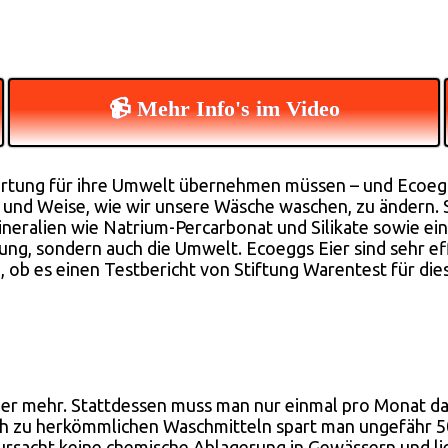
📹 Mehr Info's im Video
rtung für ihre Umwelt übernehmen müssen – und Ecoegg is
 und Weise, wie wir unsere Wäsche waschen, zu ändern. Si
eralien wie Natrium-Percarbonat und Silikate sowie eine
ung, sondern auch die Umwelt. Ecoeggs Eier sind sehr eff
 ob es einen Testbericht von Stiftung Warentest für dies
ler mehr. Stattdessen muss man nur einmal pro Monat da
ch zu herkömmlichen Waschmitteln spart man ungefähr 50€
rsacht keine chemische Ablagerung in Gewässern und lie