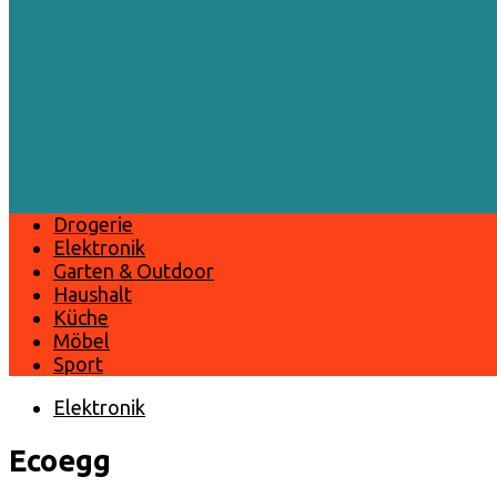
Drogerie
Elektronik
Garten & Outdoor
Haushalt
Küche
Möbel
Sport
Elektronik
Ecoegg