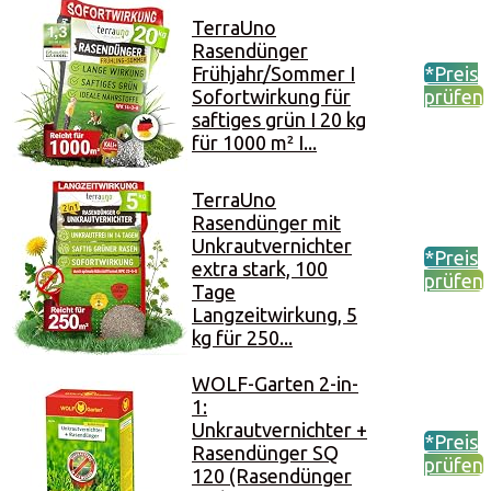
TerraUno
Rasendünger
Frühjahr/Sommer I
*Preis
Sofortwirkung für
prüfen
saftiges grün I 20 kg
für 1000 m² I...
TerraUno
Rasendünger mit
Unkrautvernichter
*Preis
extra stark, 100
prüfen
Tage
Langzeitwirkung, 5
kg für 250...
WOLF-Garten 2-in-
1:
Unkrautvernichter +
*Preis
Rasendünger SQ
prüfen
120 (Rasendünger