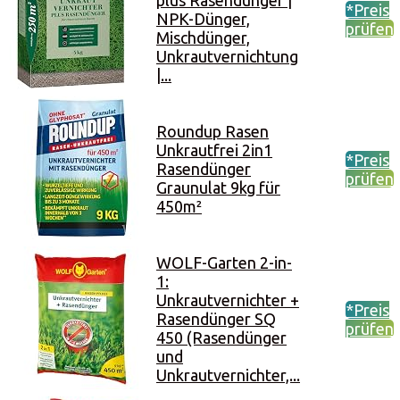
plus Rasendünger |
*Preis
NPK-Dünger,
prüfen
Mischdünger,
Unkrautvernichtung
|...
Roundup Rasen
Unkrautfrei 2in1
*Preis
Rasendünger
prüfen
Graunulat 9kg für
450m²
WOLF-Garten 2-in-
1:
Unkrautvernichter +
*Preis
Rasendünger SQ
prüfen
450 (Rasendünger
und
Unkrautvernichter,...