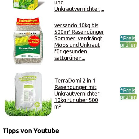
und
Unkrautvernichter,...
versando 10kg bis
500m² Rasendünger
Sommer: verdrängt
*Preis
Moos und Unkraut
prüfen
für gesunden
sattgrünen...
TerraDomi 2 in 1
Rasendünger mit
*Preis
Unkrautvernichter
prüfen
10kg für über 500
m²
Tipps von Youtube