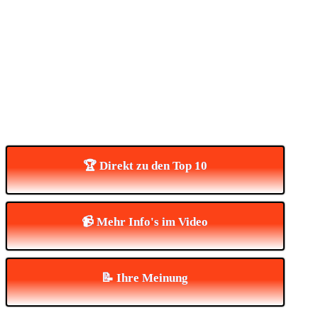
🏆 Direkt zu den Top 10
📹 Mehr Info's im Video
📝 Ihre Meinung