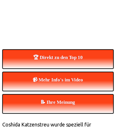
🏆 Direkt zu den Top 10
📹 Mehr Info's im Video
📝 Ihre Meinung
Coshida Katzenstreu wurde speziell für