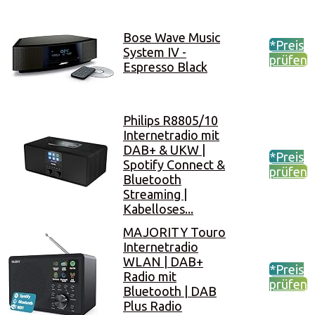
Bose Wave Music
*Preis
System IV -
prüfen
Espresso Black
Philips R8805/10
Internetradio mit
DAB+ & UKW |
*Preis
Spotify Connect &
prüfen
Bluetooth
Streaming |
Kabelloses...
MAJORITY Touro
Internetradio
WLAN | DAB+
*Preis
Radio mit
prüfen
Bluetooth | DAB
Plus Radio