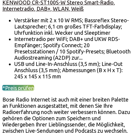
KENWOOD CR-ST100S-W Stereo Smart-Radio,
Internetradio, DAB+, WLAN, Weiß
Verstärker mit 2 x 10 W RMS; Bassreflex Stereo-
Lautsprecher; 6,1 cm großes TFT-Farbdisplay;
Uhrfunktion inkl. Wecker und Sleeptimer
Internetradio per WiFi; DAB+ und UKW RDS-
Empfänger; Spotify Connect; 20
Presetsstationen / 10 Spotify-Presets; Bluetooth
Audiostreaming (A2DP) zur...
USB und Line-In-Anschluss (3,5 mm); Line-Out
Anschluss (3,5 mm); Abmessungen (B x H x T):
245 x 145 x 115 mm
*Preis prüfen
Bose Radio Internet ist auch mit einer breiten Palette
an Funktionen ausgestattet, mit denen Sie Ihre
Radioerfahrung noch weiter verbessern können. Dazu
gehören die Optionen zum Speichern und
Wiedergeben Ihrer Lieblingssender, die Möglichkeit,
zwischen Live-Sendungen und Podcasts zu wechseln,