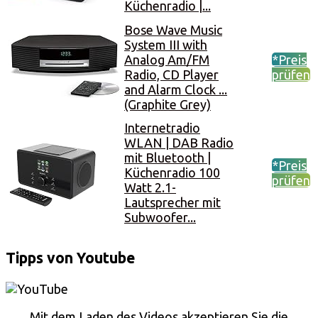
Küchenradio |...
Bose Wave Music
System III with
Analog Am/FM
*Preis
Radio, CD Player
prüfen
and Alarm Clock ...
(Graphite Grey)
Internetradio
WLAN | DAB Radio
mit Bluetooth |
*Preis
Küchenradio 100
prüfen
Watt 2.1-
Lautsprecher mit
Subwoofer...
Tipps von Youtube
Mit dem Laden des Videos akzeptieren Sie die