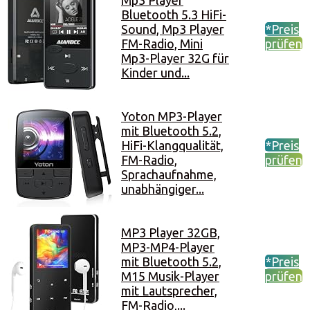
Mp3 Player
Bluetooth 5.3 HiFi-
Sound, Mp3 Player
*Preis
FM-Radio, Mini
prüfen
Mp3-Player 32G für
Kinder und...
Yoton MP3-Player
mit Bluetooth 5.2,
HiFi-Klangqualität,
*Preis
FM-Radio,
prüfen
Sprachaufnahme,
unabhängiger...
MP3 Player 32GB,
MP3-MP4-Player
mit Bluetooth 5.2,
*Preis
M15 Musik-Player
prüfen
mit Lautsprecher,
FM-Radio,...