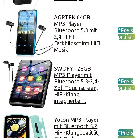
AGPTEK 64GB
MP3 Player
Bluetooth 5.3 mit
*Preis
2,4" TFT
prüfen
Farbbildschirm HiFi
Musik
SWOFY 128GB
MP3-Player mit
Bluetooth 5.3-2,4-
*Preis
Zoll Touchscreen,
prüfen
HiFi-Klang,
integrierter...
Yoton MP3-Player
mit Bluetooth 5.2,
HiFi-Klangqualität,
*Preis