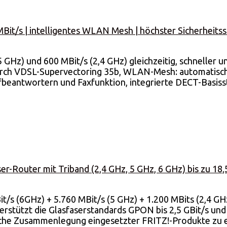
MBit/s | intelligentes WLAN Mesh | höchster Sicherheits
Hz) und 600 MBit/s (2,4 GHz) gleichzeitig, schneller und 
durch VDSL-Supervectoring 35b, WLAN-Mesh: automatisch
fbeantwortern und Faxfunktion, integrierte DECT-Basissta
r-Router mit Triband (2,4 GHz, 5 GHz, 6 GHz) bis zu 18
s (6GHz) + 5.760 MBit/s (5 GHz) + 1.200 MBits (2,4 GHz) 
erstützt die Glasfaserstandards GPON bis 2,5 GBit/s und 
che Zusammenlegung eingesetzter FRITZ!-Produkte zu e