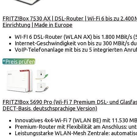
FRITZ!Box 7530 AX | DSL-Router | Wi-Fi 6 bis zu 2.400 
Einrichtung | Made in Europe
WI-FI 6 DSL-Router (WLAN AX) bis 1.800 MBit/s (5 G
Internet-Geschwindigkeit von bis zu 300 MBit/s 
VoIP-Telefonanlage mit bis zu 5 integrierten Anru
*Preis prüfen
FRITZ!Box 5690 Pro (Wi-Fi 7 Premium DSL- und Glasfase
DECT-Basis, deutschsprachige Version)
Innovatives 4x4-Wi-Fi 7 (WLAN BE) mit 11.530 MBit/
Premium-Router mit Flexibilität am Anschluss: unt
Leistungsstarke WLAN-Mesh Zentrale: automatis